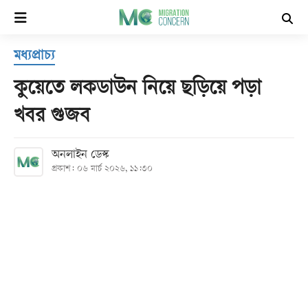
×
মধ্যপ্রাচ্য
হোম
কুয়েতে লকডাউন নিয়ে ছড়িয়ে পড়া
সর্বশেষ
খবর গুজব
সব
অনলাইন ডেস্ক
বিভাগ
প্রকাশ: ০৬ মার্চ ২০২৬, ১১:৩০
আর্কাইভ
কনভার্টার
Follow
Us