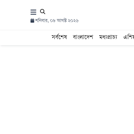
×
শনিবার, ০৮ আগস্ট ২০২৬
হোম
সর্বশেষ
বাংলাদেশ
মধ্যপ্রাচ্য
এশি
সর্বশেষ
সব
বিভাগ
আর্কাইভ
কনভার্টার
Follow