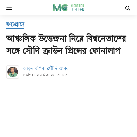
×
মধ্যপ্রাচ্য
হোম
আঞ্চলিক উত্তেজনা নিয়ে বিশ্বনেতাদের
সর্বশেষ
সঙ্গে সৌদি ক্রাউন প্রিন্সের ফোনালাপ
সব
আবুল বশির, সৌদি আরব
বিভাগ
প্রকাশ: ০২ মার্চ ২০২৬, ১০:৪১
আর্কাইভ
কনভার্টার
Follow
Us