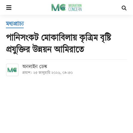
×
মধ্যপ্রাচ্য
হোম
পানিসংকট মোকাবিলায় কৃত্রিম বৃষ্টি
সর্বশেষ
প্রযুক্তির উন্নয়ন আমিরাতে
সব
অনলাইন ডেস্ক
বিভাগ
প্রকাশ: ২৫ জানুয়ারি ২০২৬, ০৯:৪০
আর্কাইভ
কনভার্টার
Follow
Us