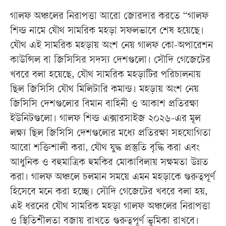
গালফ অঞ্চলের নিরাপত্তা আরো জোরদার করতে “গালফ
শিল্ড নামে যৌথ সামরিক মহড়া সফলভাবে শেষ হয়েছে।
যৌথ এই সামরিক মহড়ায় অংশ নেয় গালফ কো-অপারেশন
কাউন্সিল বা জিসিসির সদস্য দেশগুলো। সৌদি গেজেটের
খবরে বলা হয়েছে, যৌথ সামরিক মহড়াটির পরিচালনায়
ছিল জিসিসি যৌথ মিলিটারি কমান্ড। মহড়ায় অংশ নেয়
জিসিসি দেশগুলোর বিমান বাহিনী ও আকাশ প্রতিরক্ষা
ইউনিটগুলো। গালফ শিল্ড এক্সারসাইজ ২০২৬-এর মূল
লক্ষ্য ছিল জিসিসি দেশগুলোর মধ্যে প্রতিরক্ষা সহযোগিতা
আরো শক্তিশালী করা, যৌথ যুদ্ধ প্রস্তুতি বৃদ্ধি করা এবং
আধুনিক ও বহুমাত্রিক হুমকির মোকাবিলায় সক্ষমতা উন্নত
করা। গালফ অঞ্চলে চলমান সময়ে এমন মহড়াকে গুরুত্বপূর্ণ
হিসেবে মনে করা হচ্ছে। সৌদি গেজেটের খবরে বলা হয়,
এই ধরনের যৌথ সামরিক মহড়া গালফ অঞ্চলের নিরাপত্তা
ও স্থিতিশীলতা বজায় রাখতে গুরুত্বপূর্ণ ভূমিকা রাখবে।