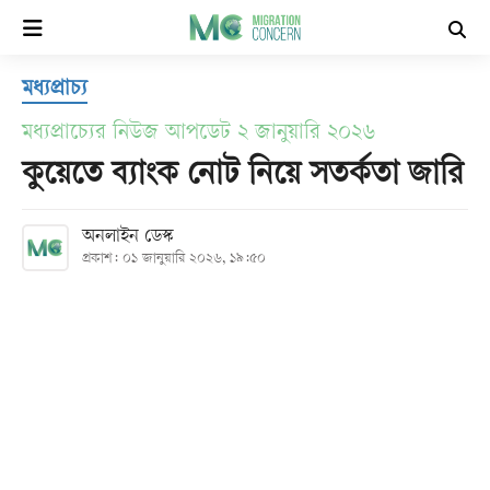
×
মধ্যপ্রাচ্য
হোম
মধ্যপ্রাচ্যের নিউজ আপডেট ২ জানুয়ারি ২০২৬
সর্বশেষ
কুয়েতে ব্যাংক নোট নিয়ে সতর্কতা জারি
সব
অনলাইন ডেস্ক
প্রকাশ: ০১ জানুয়ারি ২০২৬, ১৯:৫০
বিভাগ
আর্কাইভ
কনভার্টার
Follow
Us