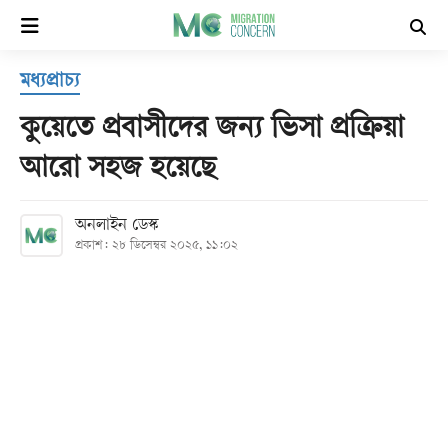
×
মধ্যপ্রাচ্য
হোম
কুয়েতে প্রবাসীদের জন্য ভিসা প্রক্রিয়া
সর্বশেষ
আরো সহজ হয়েছে
সব
অনলাইন ডেস্ক
বিভাগ
প্রকাশ: ২৮ ডিসেম্বর ২০২৫, ১১:০২
আর্কাইভ
কনভার্টার
Follow
Us