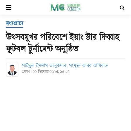
×
মধ্যপ্রাচ্য
হোম
উৎসবমুখর পরিবেশে ইয়াং স্টার দিব্বাহ
সর্বশেষ
ফুটবল টুর্নামেন্ট অনুষ্ঠিত
সব
সাইফুল ইসলাম তালুকদার, সংযুক্ত আরব আমিরাত
বিভাগ
প্রকাশ: ২২ ডিসেম্বর ২০২৫, ১৫:২৭
আর্কাইভ
কনভার্টার
Follow
Us