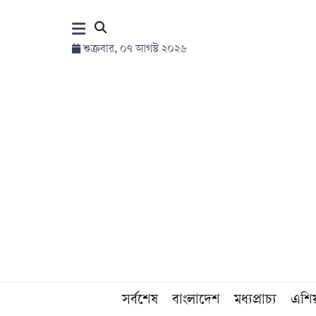
×
শুক্রবার, ০৭ আগস্ট ২০২৬
হোম
সর্বশেষ
সব
বিভাগ
আর্কাইভ
কনভার্টার
সর্বশেষ
বাংলাদেশ
মধ্যপ্রাচ্য
এশি
Follow