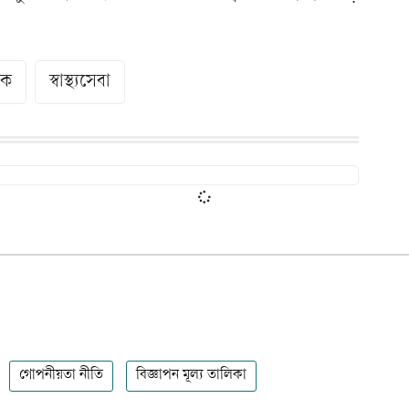
িক
স্বাস্থ্যসেবা
গোপনীয়তা নীতি
বিজ্ঞাপন মূল্য তালিকা