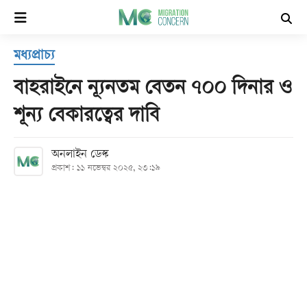
×
মধ্যপ্রাচ্য
হোম
বাহরাইনে ন্যূনতম বেতন ৭০০ দিনার ও
সর্বশেষ
শূন্য বেকারত্বের দাবি
সব
অনলাইন ডেস্ক
বিভাগ
প্রকাশ: ১১ নভেম্বর ২০২৫, ২৩:১৯
আর্কাইভ
কনভার্টার
Follow
Us