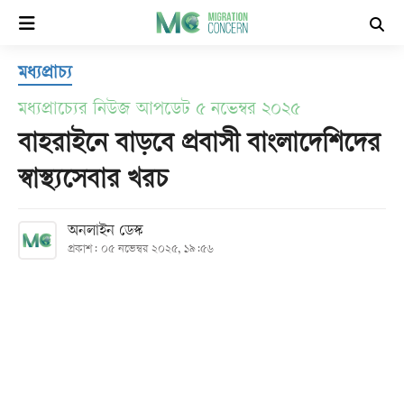
×
মধ্যপ্রাচ্য
হোম
মধ্যপ্রাচ্যের নিউজ আপডেট ৫ নভেম্বর ২০২৫
সর্বশেষ
বাহরাইনে বাড়বে প্রবাসী বাংলাদেশিদের
স্বাস্থ্যসেবার খরচ
সব
বিভাগ
অনলাইন ডেস্ক
প্রকাশ: ০৫ নভেম্বর ২০২৫, ১৯:৫৬
আর্কাইভ
কনভার্টার
Follow
Us