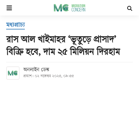
×
মধ্যপ্রাচ্য
হোম
রাস আল খাইমাহর ‘ভূতুড়ে প্রাসাদ’
সর্বশেষ
বিক্রি হবে, দাম ২৫ মিলিয়ন দিরহাম
সব
অনলাইন ডেস্ক
বিভাগ
প্রকাশ: ০২ নভেম্বর ২০২৫, ০৯:৫৫
আর্কাইভ
কনভার্টার
Follow
Us