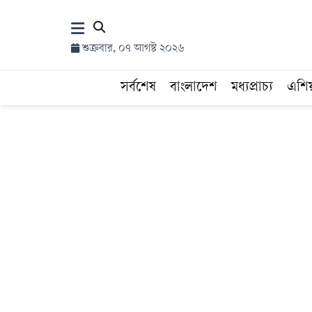
×
শুক্রবার, ০৭ আগস্ট ২০২৬
হোম
সর্বশেষ
বাংলাদেশ
মধ্যপ্রাচ্য
এশি
সর্বশেষ
সব
বিভাগ
আর্কাইভ
কনভার্টার
Follow