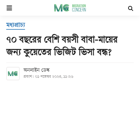
×
মধ্যপ্রাচ্য
হোম
৭০ বছরের বেশি বয়সী বাবা-মায়ের
সর্বশেষ
জন্য কুয়েতের ভিজিট ভিসা বন্ধ?
সব
অনলাইন ডেস্ক
বিভাগ
প্রকাশ: ০১ নভেম্বর ২০২৫, ১১:২৬
আর্কাইভ
কনভার্টার
Follow
Us