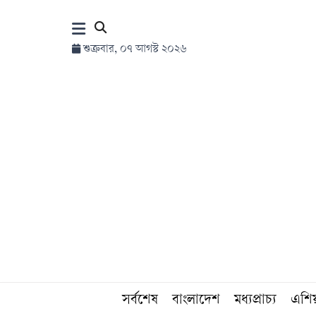
×
শুক্রবার, ০৭ আগস্ট ২০২৬
হোম
সর্বশেষ
সব
বিভাগ
আর্কাইভ
কনভার্টার
সর্বশেষ
বাংলাদেশ
মধ্যপ্রাচ্য
এশি
Follow