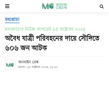
×
মধ্যপ্রাচ্য
হোম
মধ্যপ্রাচ্যের নিউজ আপডেট ১৩ অক্টোবর ২০২৫
সর্বশেষ
অবৈধ যাত্রী পরিবহনের দায়ে সৌদিতে
৬০৬ জন আটক
সব
বিভাগ
অনলাইন ডেস্ক
প্রকাশ: ১৩ অক্টোবর ২০২৫, ১৮:২০
আর্কাইভ
কনভার্টার
Follow
Us