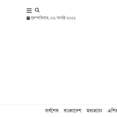
×
বৃহস্পতিবার, ০৬ আগস্ট ২০২৬
হোম
সর্বশেষ
সব
বিভাগ
আর্কাইভ
কনভার্টার
সর্বশেষ
বাংলাদেশ
মধ্যপ্রাচ্য
এশি
Follow