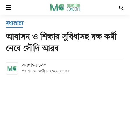
×
মধ্যপ্রাচ্য
হোম
আবাসন ও শিক্ষার সুবিধাসহ দক্ষ কর্মী
সর্বশেষ
নেবে সৌদি আরব
সব
অনলাইন ডেস্ক
বিভাগ
প্রকাশ: ০৬ অক্টোবর ২০২৫, ০৭:৫৫
আর্কাইভ
কনভার্টার
Follow
Us