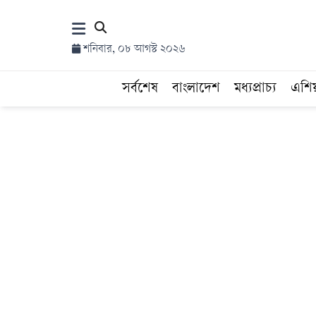
×
শনিবার, ০৮ আগস্ট ২০২৬
হোম
সর্বশেষ
বাংলাদেশ
মধ্যপ্রাচ্য
এশি
সর্বশেষ
সব
বিভাগ
আর্কাইভ
কনভার্টার
Follow