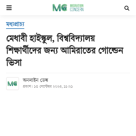
×
মধ্যপ্রাচ্য
হোম
মেধাবী হাইস্কুল, বিশ্ববিদ্যালয়
সর্বশেষ
শিক্ষার্থীদের জন্য আমিরাতের গোল্ডেন
ভিসা
সব
বিভাগ
অনলাইন ডেস্ক
প্রকাশ: ১৩ সেপ্টেম্বর ২০২৫, ১১:২১
আর্কাইভ
কনভার্টার
Follow
Us