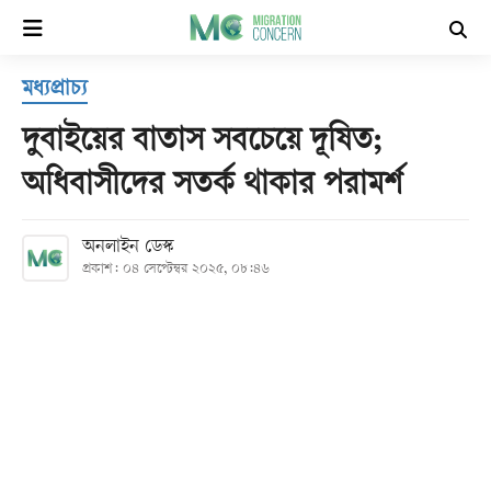
×
মধ্যপ্রাচ্য
হোম
দুবাইয়ের বাতাস সবচেয়ে দূষিত;
সর্বশেষ
অধিবাসীদের সতর্ক থাকার পরামর্শ
সব
অনলাইন ডেস্ক
বিভাগ
প্রকাশ: ০৪ সেপ্টেম্বর ২০২৫, ০৮:৪৬
আর্কাইভ
কনভার্টার
Follow
Us