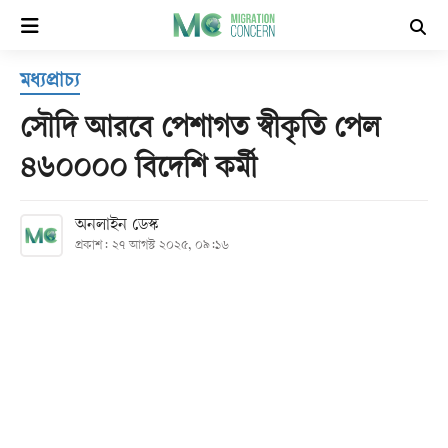
×
মধ্যপ্রাচ্য
হোম
সৌদি আরবে পেশাগত স্বীকৃতি পেল
সর্বশেষ
৪৬০০০০ বিদেশি কর্মী
সব
অনলাইন ডেস্ক
বিভাগ
প্রকাশ: ২৭ আগস্ট ২০২৫, ০৯:১৬
আর্কাইভ
কনভার্টার
Follow
Us