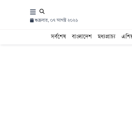
×
শুক্রবার, ০৭ আগস্ট ২০২৬
হোম
সর্বশেষ
বাংলাদেশ
মধ্যপ্রাচ্য
এশি
সর্বশেষ
সব
বিভাগ
আর্কাইভ
কনভার্টার
Follow