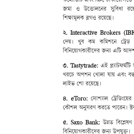
কমোডিটি এবং ক্রিপ্টোকারেন্সিত
জমা ও উত্তোলনের সুবিধা রয়
শিক্ষামূলক ব্লগও রয়েছে।
২. Interactive Brokers (I
দেয়। খুব কম কমিশনে ট্রেড ক
বিনিয়োগকারীদের জন্য এটি আদর্
৩. Tastytrade:
এই প্ল্যাটফর্ম
খরচে অপশন খোলা যায় এবং বন্ধ
লাইভ শো রয়েছে।
৪. eToro:
সোশ্যাল ট্রেডিংয়ে
কৌশল অনুসরণ করতে পারেন। স্টক, 
৫. Saxo Bank:
উন্নত বিশ্লে
বিনিয়োগকারীদের জন্য উপযুক্ত।