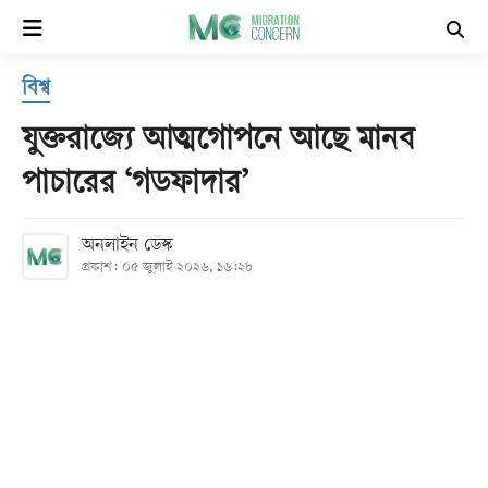
×
বিশ্ব
হোম
যুক্তরাজ্যে আত্মগোপনে আছে মানব
সর্বশেষ
পাচারের ‘গডফাদার’
সব
অনলাইন ডেস্ক
বিভাগ
প্রকাশ: ০৫ জুলাই ২০২৬, ১৬:২৮
আর্কাইভ
কনভার্টার
Follow
Us