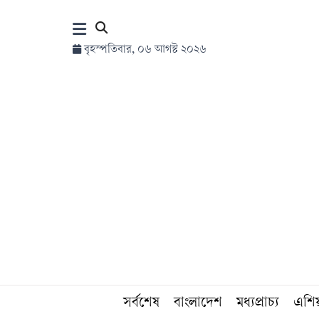
×
বৃহস্পতিবার, ০৬ আগস্ট ২০২৬
হোম
সর্বশেষ
সব
বিভাগ
আর্কাইভ
কনভার্টার
সর্বশেষ
বাংলাদেশ
মধ্যপ্রাচ্য
এশি
Follow