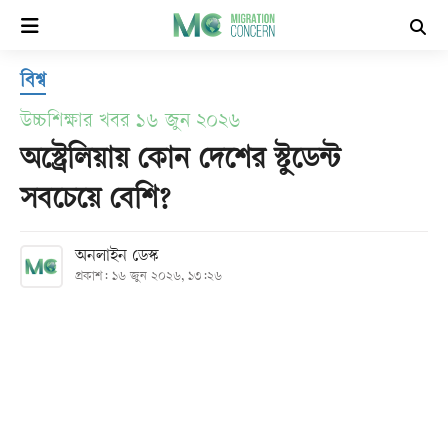
×
বিশ্ব
হোম
উচ্চশিক্ষার খবর ১৬ জুন ২০২৬
সর্বশেষ
অস্ট্রেলিয়ায় কোন দেশের স্টুডেন্ট
সবচেয়ে বেশি?
সব
বিভাগ
অনলাইন ডেস্ক
প্রকাশ: ১৬ জুন ২০২৬, ১৩:২৬
আর্কাইভ
কনভার্টার
Follow
Us