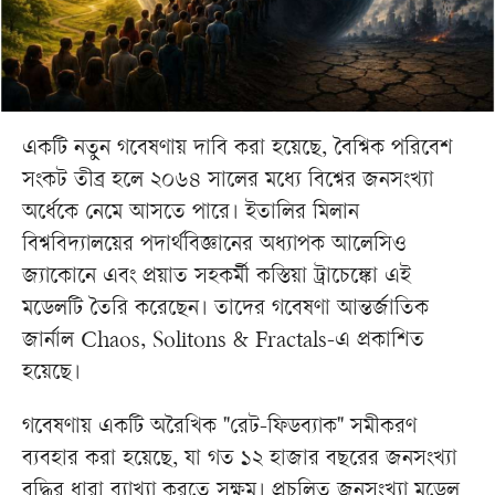
একটি নতুন গবেষণায় দাবি করা হয়েছে, বৈশ্বিক পরিবেশ
সংকট তীব্র হলে ২০৬৪ সালের মধ্যে বিশ্বের জনসংখ্যা
অর্ধেকে নেমে আসতে পারে। ইতালির মিলান
বিশ্ববিদ্যালয়ের পদার্থবিজ্ঞানের অধ্যাপক আলেসিও
জ্যাকোনে এবং প্রয়াত সহকর্মী কস্তিয়া ট্রাচেঙ্কো এই
মডেলটি তৈরি করেছেন। তাদের গবেষণা আন্তর্জাতিক
জার্নাল Chaos, Solitons & Fractals-এ প্রকাশিত
হয়েছে।
গবেষণায় একটি অরৈখিক "রেট-ফিডব্যাক" সমীকরণ
ব্যবহার করা হয়েছে, যা গত ১২ হাজার বছরের জনসংখ্যা
বৃদ্ধির ধারা ব্যাখ্যা করতে সক্ষম। প্রচলিত জনসংখ্যা মডেল