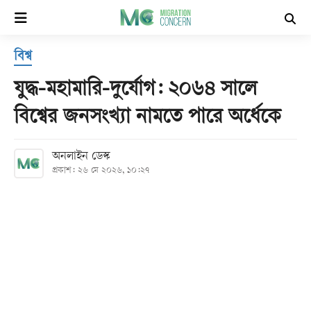
×
বিশ্ব
হোম
যুদ্ধ-মহামারি-দুর্যোগ: ২০৬৪ সালে
সর্বশেষ
বিশ্বের জনসংখ্যা নামতে পারে অর্ধেকে
সব
অনলাইন ডেস্ক
বিভাগ
প্রকাশ: ২৬ মে ২০২৬, ১০:২৭
আর্কাইভ
কনভার্টার
Follow
Us