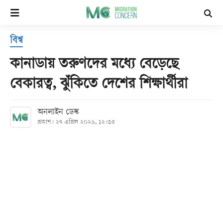
×
বিশ্ব
হোম
কানাডায় তরুণদের মধ্যে বেড়েছে
সর্বশেষ
বেকারত্ব, ঝুঁকিতে দেশের শিক্ষার্থীরা
সব
অনলাইন ডেস্ক
বিভাগ
প্রকাশ: ২৭ এপ্রিল ২০২৬, ১২:৩৫
আর্কাইভ
কনভার্টার
Follow
Us