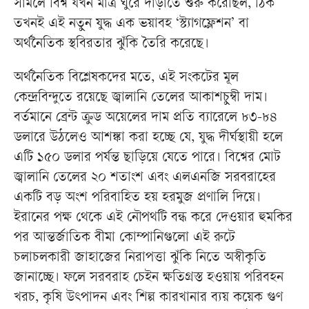
সামলে বিশ্ব যখন মাত্র ঘুরে দাঁড়াতে শুরু করেছিল, ঠিক
তখনই এই নতুন যুদ্ধ এক ভয়াবহ ‘স্ট্যাগফ্লেশন’ বা
অর্থনৈতিক স্থবিরতার ঝুঁকি তৈরি করেছে।
অর্থনৈতিক বিশ্লেষকদের মতে, এই সংকটের মূল
কেন্দ্রবিন্দুতে রয়েছে জ্বালানি তেলের আকাশচুম্বী দাম।
বর্তমানে ব্রেন্ট ক্রুড অয়েলের দাম প্রতি ব্যারেলে ৮৩-৮৪
ডলারে উঠলেও আশঙ্কা করা হচ্ছে যে, যুদ্ধ দীর্ঘস্থায়ী হলে
এটি ১৫০ ডলার পর্যন্ত ছাড়িয়ে যেতে পারে। বিশ্বের মোট
জ্বালানি তেলের ২০ শতাংশ এবং এলএনজি সরবরাহের
একটি বড় অংশ পরিবাহিত হয় হরমুজ প্রণালি দিয়ে।
ইরানের পক্ষ থেকে এই নৌপথটি বন্ধ করে দেওয়ার হুমকির
পর আন্তর্জাতিক বীমা কোম্পানিগুলো এই রুটে
চলাচলকারী জাহাজের নিরাপত্তা ঝুঁকি নিতে অস্বীকৃতি
জানাচ্ছে। ফলে সরবরাহ চেইন ক্ষতিগ্রস্ত হওয়ায় পরিবহন
খরচ, কৃষি উৎপাদন এবং শিল্প কারখানার ব্যয় কয়েক গুণ