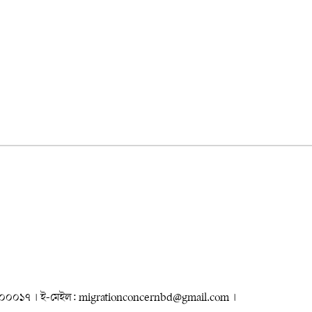
৮৮৮০০০০১৭ । ই-মেইল: migrationconcernbd@gmail.com ।