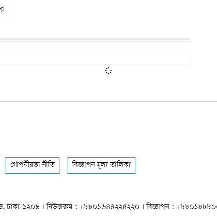
দর
গোপনীয়তা নীতি
বিজ্ঞাপন মূল্য তালিকা
 ধানমন্ডি, ঢাকা-১২০৯ । নিউজরুম : +৮৮০১৬৪৪২২৫২২০ । বিজ্ঞাপন : +৮৮০১