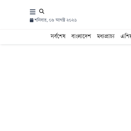
×
শনিবার, ০৮ আগস্ট ২০২৬
হোম
সর্বশেষ
বাংলাদেশ
মধ্যপ্রাচ্য
এশি
সর্বশেষ
সব
বিভাগ
আর্কাইভ
কনভার্টার
Follow