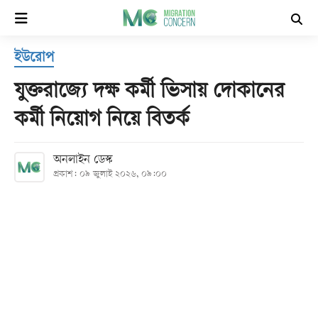
×
ইউরোপ
হোম
যুক্তরাজ্যে দক্ষ কর্মী ভিসায় দোকানের
সর্বশেষ
কর্মী নিয়োগ নিয়ে বিতর্ক
সব
অনলাইন ডেস্ক
বিভাগ
প্রকাশ: ০৯ জুলাই ২০২৬, ০৯:০০
আর্কাইভ
কনভার্টার
Follow
Us