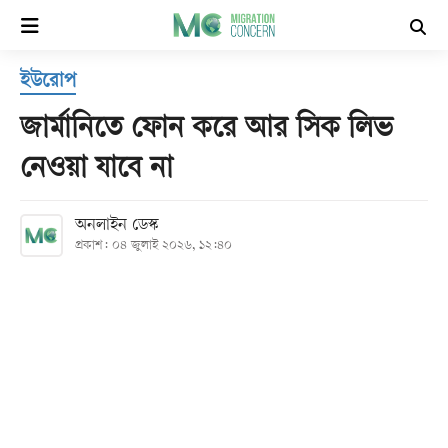
×
ইউরোপ
হোম
জার্মানিতে ফোন করে আর সিক লিভ
সর্বশেষ
নেওয়া যাবে না
সব
অনলাইন ডেস্ক
বিভাগ
প্রকাশ: ০৪ জুলাই ২০২৬, ১২:৪০
আর্কাইভ
কনভার্টার
Follow
Us