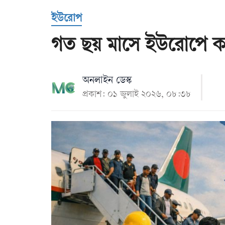
Us
ইউরোপ
গত ছয় মাসে ইউরোপে কর
অনলাইন ডেস্ক
প্রকাশ: ০১ জুলাই ২০২৬, ০৮:৩৮