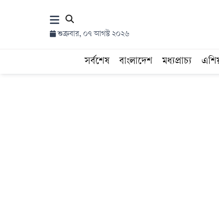
×
শুক্রবার, ০৭ আগস্ট ২০২৬
হোম
সর্বশেষ
বাংলাদেশ
মধ্যপ্রাচ্য
এশি
সর্বশেষ
সব
বিভাগ
আর্কাইভ
কনভার্টার
Follow