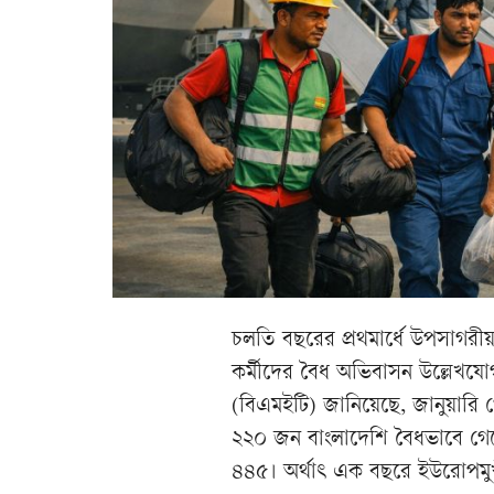
চলতি বছরের প্রথমার্ধে উপসাগর
কর্মীদের বৈধ অভিবাসন উল্লেখযোগ্য
(বিএমইটি) জানিয়েছে, জানুয়ারি থ
২২০ জন বাংলাদেশি বৈধভাবে গে
৪৪৫। অর্থাৎ এক বছরে ইউরোপমু