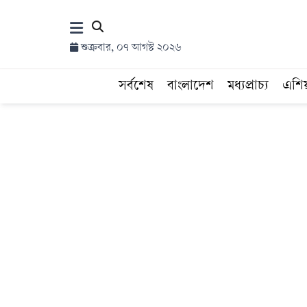
×
শুক্রবার, ০৭ আগস্ট ২০২৬
হোম
সর্বশেষ
বাংলাদেশ
মধ্যপ্রাচ্য
এশি
সর্বশেষ
সব
বিভাগ
আর্কাইভ
কনভার্টার
Follow