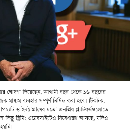
র স্টারমার ঘোষণা দিয়েছেন, আগামী বছর থেকে ১৬ বছরের
 মাধ্যম ব্যবহার সম্পূর্ণ নিষিদ্ধ করা হবে। টিকটক,
যাপচ্যাট ও ইনস্টাগ্রামের মতো জনপ্রিয় প্ল্যাটফর্মগুলোতে
ে কিছু স্ট্রিমিং ওয়েবসাইটেও নিষেধাজ্ঞা আসছে, যদিও
 হয়নি।