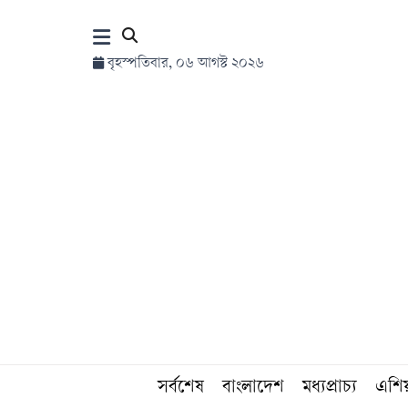
×
বৃহস্পতিবার, ০৬ আগস্ট ২০২৬
হোম
সর্বশেষ
সব
বিভাগ
আর্কাইভ
কনভার্টার
সর্বশেষ
বাংলাদেশ
মধ্যপ্রাচ্য
এশি
Follow