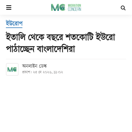
×
ইউরোপ
হোম
ইতালি থেকে বছরে শতকোটি ইউরো
সর্বশেষ
পাঠাচ্ছেন বাংলাদেশিরা
সব
অনলাইন ডেস্ক
বিভাগ
প্রকাশ: ২৫ মে ২০২৬, ১১:০২
আর্কাইভ
কনভার্টার
Follow
Us