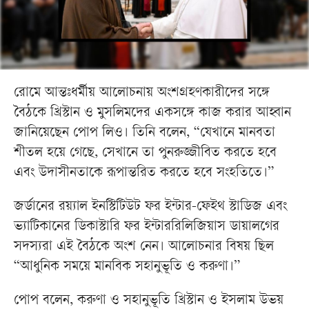
রোমে আন্তঃধর্মীয় আলোচনায় অংশগ্রহণকারীদের সঙ্গে
বৈঠকে খ্রিস্টান ও মুসলিমদের একসঙ্গে কাজ করার আহ্বান
জানিয়েছেন পোপ লিও। তিনি বলেন, “যেখানে মানবতা
শীতল হয়ে গেছে, সেখানে তা পুনরুজ্জীবিত করতে হবে
এবং উদাসীনতাকে রূপান্তরিত করতে হবে সংহতিতে।”
জর্ডানের রয়্যাল ইনস্টিটিউট ফর ইন্টার-ফেইথ স্টাডিজ এবং
ভ্যাটিকানের ডিকাস্টারি ফর ইন্টাররিলিজিয়াস ডায়ালগের
সদস্যরা এই বৈঠকে অংশ নেন। আলোচনার বিষয় ছিল
“আধুনিক সময়ে মানবিক সহানুভূতি ও করুণা।”
পোপ বলেন, করুণা ও সহানুভূতি খ্রিস্টান ও ইসলাম উভয়