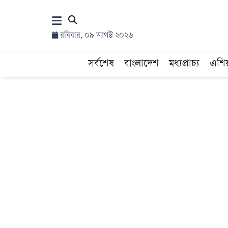
×
রবিবার, ০৯ আগস্ট ২০২৬
হোম
সর্বশেষ
বাংলাদেশ
মধ্যপ্রাচ্য
এশি
সর্বশেষ
সব
বিভাগ
আর্কাইভ
কনভার্টার
Follow