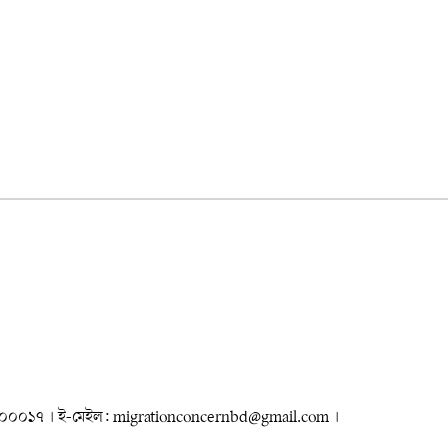
৮৮৮০০০০১৭ । ই-মেইল: migrationconcernbd@gmail.com ।