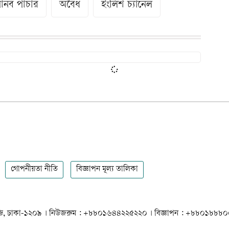
মানব পাচার
অবৈধ
ইংলিশ চ্যানেল
গোপনীয়তা নীতি
বিজ্ঞাপন মূল্য তালিকা
 ধানমন্ডি, ঢাকা-১২০৯ । নিউজরুম : +৮৮০১৬৪৪২২৫২২০ । বিজ্ঞাপন : +৮৮০১