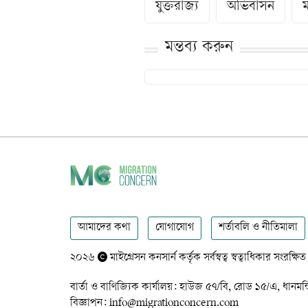
যুক্তরাজ্য
অভিবাসন
মন্তব্য করুন
আমাদের কথা
যোগাযোগ
শর্তাবলি ও নীতিমালা
২০২৬
মাইগ্রেসন কনসার্ন কর্তৃক সর্বস্বত্ব স্বত্বাধিকার সংরক্ষিত
বার্তা ও বাণিজ্যিক কার্যালয়: হাউজ ৫৭/বি, রোড ১৫/এ,
বিজ্ঞাপন: info@migrationconcern.com