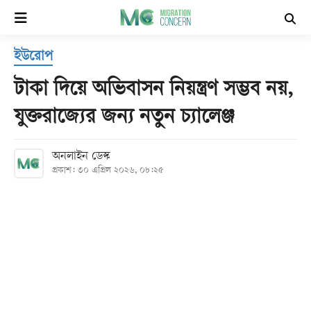
×
ইউরোপ
হোম
টাকা দিয়ে অভিবাসন নিয়ন্ত্রণ সম্ভব নয়,
সর্বশেষ
যুক্তরাজ্যের জন্য নতুন চ্যালেঞ্জ
সব
অনলাইন ডেস্ক
বিভাগ
প্রকাশ: ৩০ এপ্রিল ২০২৬, ০৮:২৫
আর্কাইভ
কনভার্টার
Follow
Us