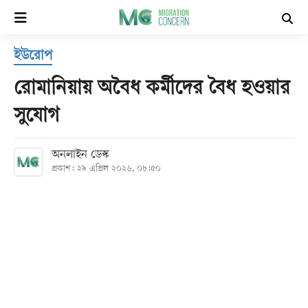
×
ইউরোপ
হোম
রোমানিয়ায় অবৈধ কর্মীদের বৈধ হওয়ার
সর্বশেষ
সুযোগ
সব
অনলাইন ডেস্ক
বিভাগ
প্রকাশ: ২৯ এপ্রিল ২০২৬, ০৮:৫০
আর্কাইভ
কনভার্টার
Follow
Us