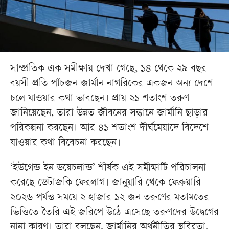
সাম্প্রতিক এক সমীক্ষায় দেখা গেছে, ১৪ থেকে ২৯ বছর
বয়সী প্রতি পাঁচজন জার্মান নাগরিকের একজন অন্য দেশে
চলে যাওয়ার কথা ভাবছেন। প্রায় ২১ শতাংশ তরুণ
জানিয়েছেন, তারা উন্নত জীবনের সন্ধানে জার্মানি ছাড়ার
পরিকল্পনা করছেন। আর ৪১ শতাংশ দীর্ঘমেয়াদে বিদেশে
যাওয়ার কথা বিবেচনা করছেন।
‘ইউগেন্ড ইন ডয়েচলান্ড’ শীর্ষক এই সমীক্ষাটি পরিচালনা
করেছে ডেটাজকি ফেরলাগ। জানুয়ারি থেকে ফেব্রুয়ারি
২০২৬ পর্যন্ত সময়ে ২ হাজার ১২ জন তরুণের মতামতের
ভিত্তিতে তৈরি এই জরিপে উঠে এসেছে তরুণদের উদ্বেগের
নানা কারণ। তারা বলছেন, জার্মানির অর্থনীতির স্থবিরতা,