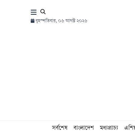
×
বৃহস্পতিবার, ০৬ আগস্ট ২০২৬
হোম
সর্বশেষ
সব
বিভাগ
আর্কাইভ
কনভার্টার
সর্বশেষ
বাংলাদেশ
মধ্যপ্রাচ্য
এশি
Follow