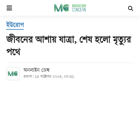
×
ইউরোপ
হোম
জীবনের আশায় যাত্রা, শেষ হলো মৃত্যুর
সর্বশেষ
পথে
সব
অনলাইন ডেস্ক
বিভাগ
প্রকাশ: ১৪ অক্টোবর ২০২৫, ০৭:৩১
আর্কাইভ
কনভার্টার
Follow
Us