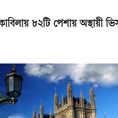
োকাবিলায় ৮২টি পেশায় অস্থায়ী ভ