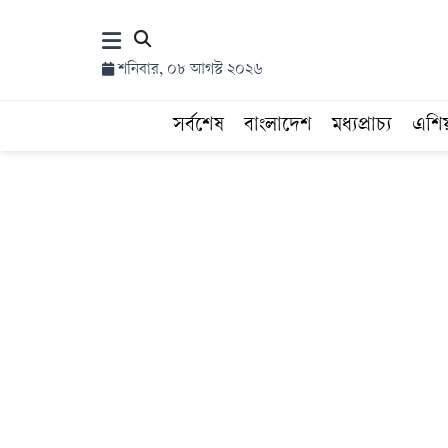
×
শনিবার, ০৮ আগস্ট ২০২৬
হোম
সর্বশেষ
বাংলাদেশ
মধ্যপ্রাচ্য
এশি
সর্বশেষ
সব
বিভাগ
আর্কাইভ
কনভার্টার
Follow