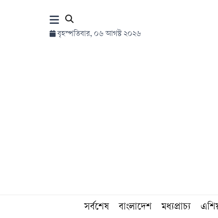
×
বৃহস্পতিবার, ০৬ আগস্ট ২০২৬
হোম
সর্বশেষ
সব
বিভাগ
আর্কাইভ
কনভার্টার
সর্বশেষ
বাংলাদেশ
মধ্যপ্রাচ্য
এশি
Follow