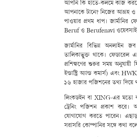
আপনি কি হাতে-কলমে কাজ করতে পছ
আপনাকে টানে? নিজের আগ্রহ ও শক
পাওয়ার প্রথম ধাপ। জার্মানির ফ
Beruf ও Berufenavi ওয়েবসাইট
জার্মানির বিভিন্ন অনলাইন জ
তালিকাভুক্ত থাকে। ফেডারেল এমপ্
প্রশিক্ষণের শুরুর সময় অনুযায়ী
ইন্ডাস্ট্রি অ্যান্ড কমার্স) এবং H
১৬ হাজার পজিশনের তথ্য দিয়ে 
লিংকডইন বা XING-এর মতো ক্য
ট্রেনিং পজিশন প্রকাশ করে। আ
যোগাযোগ করতে পারেন। এছাড়া জ
সরাসরি কোম্পানির সঙ্গে কথা 