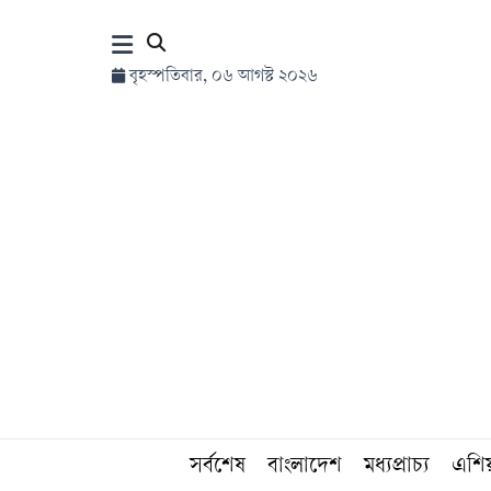
×
বৃহস্পতিবার, ০৬ আগস্ট ২০২৬
হোম
সর্বশেষ
সব
বিভাগ
আর্কাইভ
কনভার্টার
সর্বশেষ
বাংলাদেশ
মধ্যপ্রাচ্য
এশি
Follow