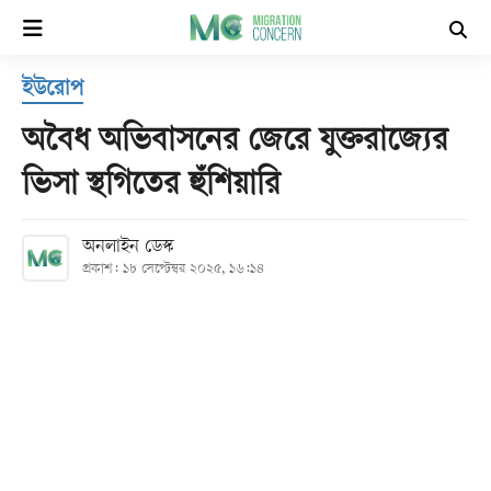
×
ইউরোপ
হোম
অবৈধ অভিবাসনের জেরে যুক্তরাজ্যের
সর্বশেষ
ভিসা স্থগিতের হুঁশিয়ারি
সব
অনলাইন ডেস্ক
বিভাগ
প্রকাশ: ১৮ সেপ্টেম্বর ২০২৫, ১৬:১৪
আর্কাইভ
কনভার্টার
Follow
Us