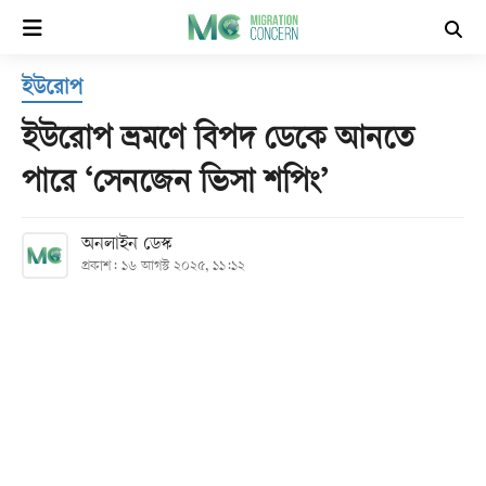
×
ইউরোপ
হোম
ইউরোপ ভ্রমণে বিপদ ডেকে আনতে
সর্বশেষ
পারে ‘সেনজেন ভিসা শপিং’
সব
অনলাইন ডেস্ক
বিভাগ
প্রকাশ: ১৬ আগস্ট ২০২৫, ১১:১২
আর্কাইভ
কনভার্টার
Follow
Us