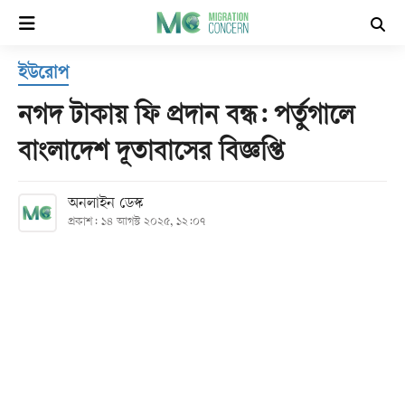
×
ইউরোপ
হোম
নগদ টাকায় ফি প্রদান বন্ধ: পর্তুগালে
সর্বশেষ
বাংলাদেশ দূতাবাসের বিজ্ঞপ্তি
সব
অনলাইন ডেস্ক
বিভাগ
প্রকাশ: ১৪ আগস্ট ২০২৫, ১২:০৭
আর্কাইভ
কনভার্টার
Follow
Us