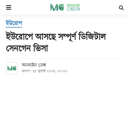
×
ইউরোপ
হোম
ইউরোপে আসছে সম্পূর্ণ ডিজিটাল
সর্বশেষ
সেনগেন ভিসা
সব
অনলাইন ডেস্ক
বিভাগ
প্রকাশ: ৩১ জুলাই ২০২৫, ০০:২০
আর্কাইভ
কনভার্টার
Follow
Us